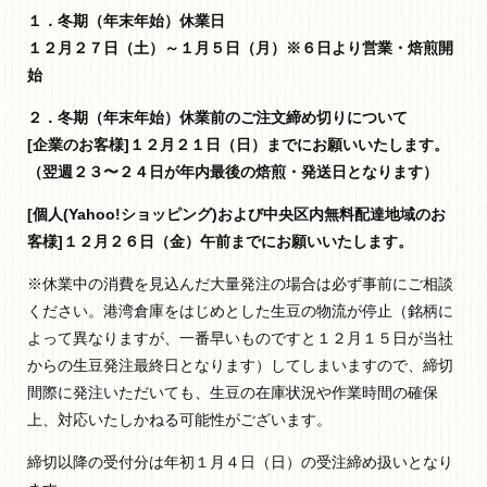
１．冬期（年末年始）休業日
１２月２７日（土）～１月５日（月）※６日より営業・焙煎開
始
２．冬期（年末年始）休業前のご注文締め切りについて
[企業のお客様]１２月２１日（日）までにお願いいたします。
（翌週２３〜２４日が年内最後の焙煎・発送日となります）
[個人(Yahoo!ショッピング)および中央区内無料配達地域のお
客様]１２月２６日（金）午前までにお願いいたします。
※休業中の消費を見込んだ大量発注の場合は必ず事前にご相談
ください。港湾倉庫をはじめとした生豆の物流が停止（銘柄に
よって異なりますが、一番早いものですと１２月１５日が当社
からの生豆発注最終日となります）してしまいますので、締切
間際に発注いただいても、生豆の在庫状況や作業時間の確保
上、対応いたしかねる可能性がございます。
締切以降の受付分は年初１月４日（日）の受注締め扱いとなり