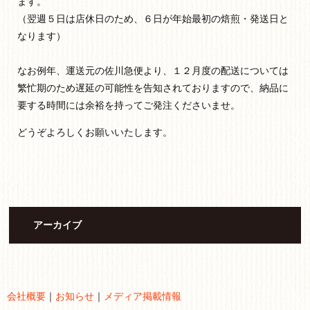
ます。
（翌週５日は店休日のため、６日が年始最初の焙煎・発送日と
なります）
なお例年、運送元の佐川急便より、１２月度の配送については
繁忙期のため遅延の可能性を告知されておりますので、納品に
要する時間には余裕を持ってご発注くださいませ。
どうぞよろしくお願いいたします。
アーカイブ
会社概要
｜
お知らせ
｜
メディア掲載情報