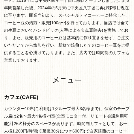
ート。2016年には中央区銀座一丁目に移転オープンしました。約8
年間営業した後、2024年の5月末に中央区八丁堀に再び移転し現在
に至ります。開業当初より、スペシャルティコーヒーに特化した、
コーヒー豆の焙煎・販売[100g〜]を行っております。当店では全て
の生豆においてハンドピック(人手による欠点豆除去)を実施してお
り、また、販売用のコーヒー豆は基本的に作り置きをせず、ご注文
いただいてから焙煎を行い、新鮮で焙煎したてのコーヒー豆をご提
供することを心掛けております。また、店内では時間制のカフェも
営業しております。
メニュー
カフェ(CAFE)
カウンター10席(ご利用は1グループ最大3名様まで)、個室のテーブ
ル席は2名〜最大4名様×4室(全室モニター付、リモート会議利用可
能)計26名様分のスペースがあります。時間制カフェとして、お一
人様1,200円/時間(※延長30分につき600円)で自家焙煎のコーヒー