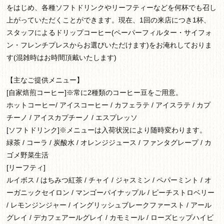
をはじめ、各種ソフトドリンクやリーフティーなどを何杯でも召し
上がっていただくことができます。現在、1回の来店につき1杯、
スタッフによるドリップコーヒー(ペーパーフィルター・サイフォ
ン・フレンチプレスからお選びいただけます)をお淹れしておりま
す(混雑時はお時間頂戴いたします)
【主なご提供メニュー】
[自家焙煎コーヒー]※常に2種類のコーヒー豆をご用意。
ホットコーヒー/ アイスコーヒー / カフェラテ / アイスラテ / カプ
チーノ / アイスカプチーノ / エスプレッソ
[ソフトドリンク]※メニューは入荷状況により随時変わります。
緑茶 / コーラ / 炭酸水 / オレンジジュース / ファンタグレープ / カ
ゴメ野菜生活
[リーフティ]
ルイボス / はちみつ紅茶 / チャイ / ジャスミン / ペパーミント / オ
ーガニックセイロン / マンゴーパイナップル / ピーチストロベリー
/ レモンジンジャー / イングリッシュブレークファースト / アール
グレイ / デカフェアールグレイ / カモミール / ローズヒップハイビ