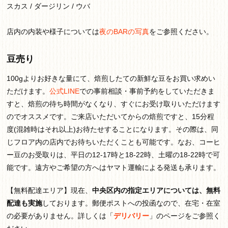
スカス / ダージリン / ウバ
店内の内装や様子については
夜のBARの写真
をご参照ください。
豆売り
100gよりお好きな量にて、焙煎したての新鮮な豆をお買い求めい
ただけます。
公式LINE
での事前相談・事前予約をしていただきま
すと、焙煎の待ち時間がなくなり、すぐにお受け取りいただけます
のでオススメです。ご来店いただいてからの焙煎ですと、15分程
度(混雑時はそれ以上)お待たせすることになります。その際は、同
じフロア内の店内でお待ちいただくことも可能です。なお、コーヒ
ー豆のお受取りは、平日の12-17時と18-22時、土曜の18-22時で可
能です。遠方やご希望の方へはヤマト運輸による発送も承ります。
【無料配達エリア】現在、
中央区内の指定エリアについては、無料
配達も実施
しております。郵便ポストへの投函なので、在宅・在室
の必要がありません。詳しくは「
デリバリー
」のページをご参照く