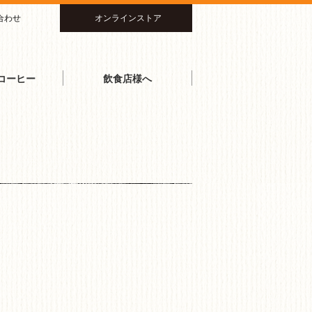
合わせ
オンラインストア
舘田珈琲焙煎所(東京都中央区) |
コーヒー
飲食店様へ