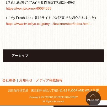
(見逃し配信 @ TVer)※期間限定[本編2分40秒]
https://tver.jp/corner/f0084538
(「My Fresh Life」番組サイトでは記事でも紹介されました)
https://www.tv-tokyo.co.jp/my…/backnumber/index.html…
アーカイブ
会社概要
｜
お知らせ
｜
メディア掲載情報
舘田珈琲焙煎所 東京都中央区八丁堀3-11-12 FLOOR AND WALLS 2F
Copyright (C) TATEDA COFFEE ROASTERY
All Rights Reserved.